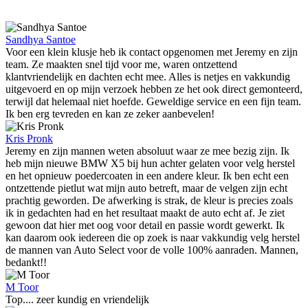
Sandhya Santoe
Voor een klein klusje heb ik contact opgenomen met Jeremy en zijn
team. Ze maakten snel tijd voor me, waren ontzettend
klantvriendelijk en dachten echt mee. Alles is netjes en vakkundig
uitgevoerd en op mijn verzoek hebben ze het ook direct gemonteerd,
terwijl dat helemaal niet hoefde. Geweldige service en een fijn team.
Ik ben erg tevreden en kan ze zeker aanbevelen!
Kris Pronk
Jeremy en zijn mannen weten absoluut waar ze mee bezig zijn. Ik
heb mijn nieuwe BMW X5 bij hun achter gelaten voor velg herstel
en het opnieuw poedercoaten in een andere kleur. Ik ben echt een
ontzettende pietlut wat mijn auto betreft, maar de velgen zijn echt
prachtig geworden. De afwerking is strak, de kleur is precies zoals
ik in gedachten had en het resultaat maakt de auto echt af. Je ziet
gewoon dat hier met oog voor detail en passie wordt gewerkt. Ik
kan daarom ook iedereen die op zoek is naar vakkundig velg herstel
de mannen van Auto Select voor de volle 100% aanraden. Mannen,
bedankt!!
M Toor
Top.... zeer kundig en vriendelijk