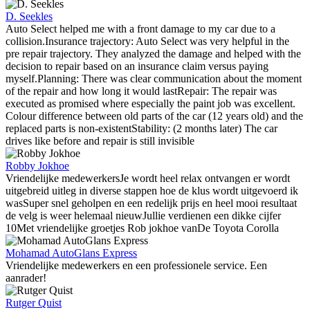
D. Seekles
Auto Select helped me with a front damage to my car due to a
collision.Insurance trajectory: Auto Select was very helpful in the
pre repair trajectory. They analyzed the damage and helped with the
decision to repair based on an insurance claim versus paying
myself.Planning: There was clear communication about the moment
of the repair and how long it would lastRepair: The repair was
executed as promised where especially the paint job was excellent.
Colour difference between old parts of the car (12 years old) and the
replaced parts is non-existentStability: (2 months later) The car
drives like before and repair is still invisible
Robby Jokhoe
Vriendelijke medewerkersJe wordt heel relax ontvangen er wordt
uitgebreid uitleg in diverse stappen hoe de klus wordt uitgevoerd ik
wasSuper snel geholpen en een redelijk prijs en heel mooi resultaat
de velg is weer helemaal nieuwJullie verdienen een dikke cijfer
10Met vriendelijke groetjes Rob jokhoe vanDe Toyota Corolla
Mohamad AutoGlans Express
Vriendelijke medewerkers en een professionele service. Een
aanrader!
Rutger Quist