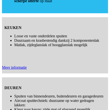
scherpe offerte
op maat
KEUKEN
Losse en vaste onderdelen spuiten
Duurzaam en krasbestendig dankzij 2 komponentenlak
Matlak, zijdeglanslak of hoogglanslak mogelijk
Meer informatie
DEUREN
Spuiten van binnendeuren, buitendeuren en garagedeuren
Aircoat spuittechniek: duurzame op water gedragen
lakken:
Kleur naar keuze: zijde mat of glanzend mogelijk