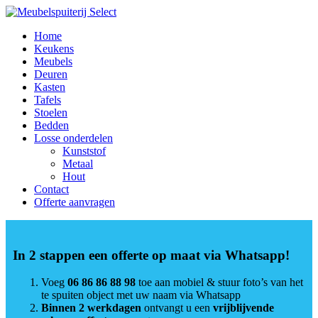
Home
Keukens
Meubels
Deuren
Kasten
Tafels
Stoelen
Bedden
Losse onderdelen
Kunststof
Metaal
Hout
Contact
Offerte aanvragen
In 2 stappen een offerte op maat via Whatsapp!
Voeg
06 86 86 88 98
toe aan mobiel & stuur foto’s van het
te spuiten object met uw naam via Whatsapp
Binnen 2 werkdagen
ontvangt u een
vrijblijvende