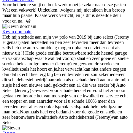
Voor het betere smijt en beuk werk moet je zeker naar deze gasten.
Wat een vakwerk! Uitdeuken...volgens mij niet alleen hun beroep
maar hun passie. Klasse werk verricht, en ja dit is dezelfde deur
voor en na.. 😁
Kevin dorchain
Heb mijn schade aan mijn vw polo van 2019 bij auto select (Jeremy
Eigenaar)laten herstellen en ben zeer tevreden meer dan tevreden
zelfs heb me auto vanmiddag mogen ophalen en ziet er echt als
nieuw uit !! Hele goede eerlijke betrouwbare schade herstel garage
en vakmanschap waar kwaliteit voorop staat en zeer goeie en snelle
service hele aardige meneer (Jeremy) en gewoon de service en
kwaliteit zoals het hoort en je.het verwacht kan niet anders zeggen
dan dat ik echt heel erg blij ben en tevreden en zou zeker iedereen
dit schadeherstel bedrijf aanraden als u schade heeft aan u auto mijn
zusje had een nieuwe audi gekocht een a1 die was eerder bij Auto
Select (Jeremy) Geweest voor schade herstel en vond het zo mooi
gedaan en hoorde het van me zusje van de kwaliteit en service echt
een topper en een aanrader voor al u schade 100% meer dan
tevreden over alles en ook afspraak is afspraak hele behulpzame
man ook.Nogmaals heel erg bedankt voor de goede en snelle en
zeer betrouwbare kwalitatiefe Auto schadeherstel (Jeremy)van auto
Select