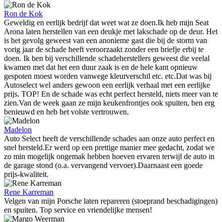
Ron de Kok
Geweldig en eerlijk bedrijf dat weet wat ze doen.Ik heb mijn Seat
Arona laten herstellen van een deukje met lakschade op de deur. Het
is het gevolg geweest van een anonieme gast die bij de storm van
vorig jaar de schade heeft veroorzaakt zonder een briefje erbij te
doen. Ik ben bij verschillende schadeherstellers geweest die veelal
kwamen met dat het een duur zaak is en de hele kant opnieuw
gespoten moest worden vanwege kleurverschil etc. etc.Dat was bij
Autoselect wel anders gewoon een eerlijk verhaal met een eerlijke
prijs. TOP! En de schade was echt perfect hersteld, niets meer van te
zien.Van de week gaan ze mijn keukenfrontjes ook spuiten, ben erg
benieuwd en heb het volste vertrouwen.
Madelon
Auto Select heeft de verschillende schades aan onze auto perfect en
snel hersteld.Er werd op een prettige manier mee gedacht, zodat we
zo min mogelijk ongemak hebben hoeven ervaren terwijl de auto in
de garage stond (o.a. vervangend vervoer).Daarnaast een goede
prijs-kwaliteit.
Rene Karreman
Velgen van mijn Porsche laten repareren (stoeprand beschadigingen)
en spuiten. Top service en vriendelijke mensen!