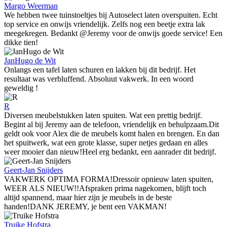
Margo Weerman
We hebben twee tuinstoeltjes bij Autoselect laten overspuiten. Echt
top service en onwijs vriendelijk. Zelfs nog een beetje extra lak
meegekregen. Bedankt @Jeremy voor de onwijs goede service! Een
dikke tien!
JanHugo de Wit
Onlangs een tafel laten schuren en lakken bij dit bedrijf. Het
resultaat was verbluffend. Absoluut vakwerk. In een woord
geweldig !
R
Diversen meubelstukken laten spuiten. Wat een prettig bedrijf.
Begint al bij Jeremy aan de telefoon, vriendelijk en behulpzaam.Dit
geldt ook voor Alex die de meubels komt halen en brengen. En dan
het spuitwerk, wat een grote klasse, super netjes gedaan en alles
weer mooier dan nieuw!Heel erg bedankt, een aanrader dit bedrijf.
Geert-Jan Snijders
VAKWERK OPTIMA FORMA!Dressoir opnieuw laten spuiten,
WEER ALS NIEUW!!Afspraken prima nagekomen, blijft toch
altijd spannend, maar hier zijn je meubels in de beste
handen!DANK JEREMY, je bent een VAKMAN!
Truike Hofstra