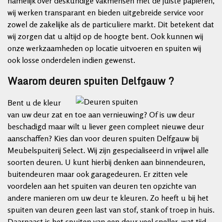
namelijk over deskundige vakmensen met de juiste papieren,
wij werken transparant en bieden uitgebreide service voor
zowel de zakelijke als de particuliere markt. Dit betekent dat
wij zorgen dat u altijd op de hoogte bent. Ook kunnen wij
onze werkzaamheden op locatie uitvoeren en spuiten wij
ook losse onderdelen indien gewenst.
Waarom deuren spuiten Delfgauw ?
Bent u de kleur
van uw deur zat en toe aan vernieuwing? Of is uw deur
beschadigd maar wilt u liever geen compleet nieuwe deur
aanschaffen? Kies dan voor deuren spuiten Delfgauw bij
Meubelspuiterij Select. Wij zijn gespecialiseerd in vrijwel alle
soorten deuren. U kunt hierbij denken aan binnendeuren,
buitendeuren maar ook garagedeuren. Er zitten vele
voordelen aan het spuiten van deuren ten opzichte van
andere manieren om uw deur te kleuren. Zo heeft u bij het
spuiten van deuren geen last van stof, stank of troep in huis.
Daarnaast is het spuiten van een deur veel sneller, wat tijd