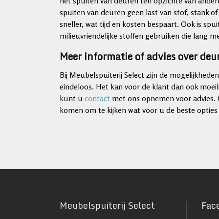
het spuiten van deuren ten opzichte van ander
spuiten van deuren geen last van stof, stank of
sneller, wat tijd en kosten bespaart. Ook is s
milieuvriendelijke stoffen gebruiken die lang 
Meer informatie of advies over deu
Bij Meubelspuiterij Select zijn de mogelijkhede
eindeloos. Het kan voor de klant dan ook moeili
kunt u
contact
met ons opnemen voor advies. O
komen om te kijken wat voor u de beste opties 
Meubelspuiterij Select
Fac