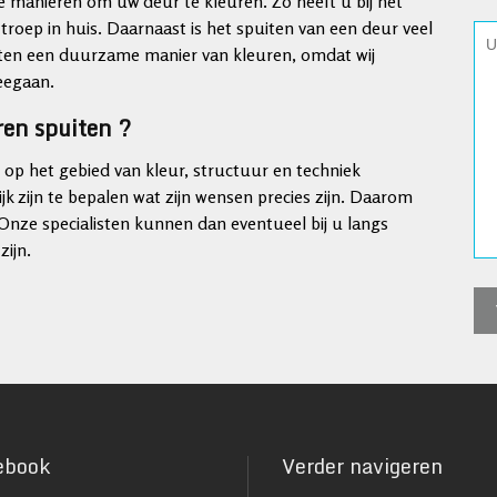
e manieren om uw deur te kleuren. Zo heeft u bij het
 troep in huis. Daarnaast is het spuiten van een deur veel
puiten een duurzame manier van kleuren, omdat wij
meegaan.
ren spuiten ?
n op het gebied van kleur, structuur en techniek
jk zijn te bepalen wat zijn wensen precies zijn. Daarom
nze specialisten kunnen dan eventueel bij u langs
zijn.
ebook
Verder navigeren