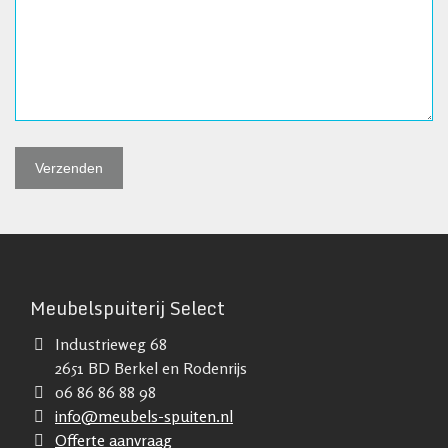
Meubelspuiterij Select
Industrieweg 68
2651 BD Berkel en Rodenrijs
06 86 86 88 98
info@meubels-spuiten.nl
Offerte aanvraag