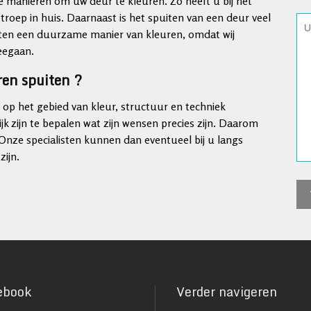
e manieren om uw deur te kleuren. Zo heeft u bij het
 troep in huis. Daarnaast is het spuiten van een deur veel
puiten een duurzame manier van kleuren, omdat wij
meegaan.
ren spuiten ?
n op het gebied van kleur, structuur en techniek
jk zijn te bepalen wat zijn wensen precies zijn. Daarom
nze specialisten kunnen dan eventueel bij u langs
zijn.
ebook
Verder navigeren