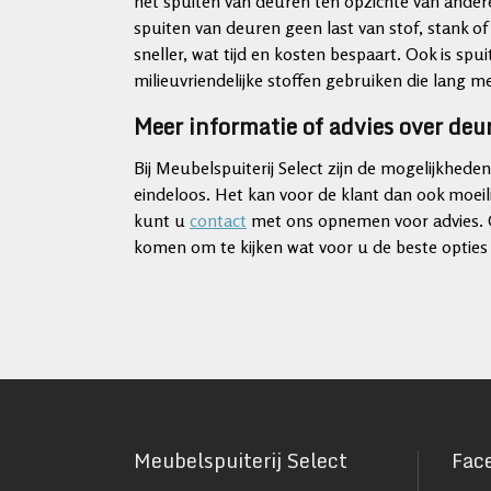
het spuiten van deuren ten opzichte van ander
spuiten van deuren geen last van stof, stank of
sneller, wat tijd en kosten bespaart. Ook is s
milieuvriendelijke stoffen gebruiken die lang 
Meer informatie of advies over deu
Bij Meubelspuiterij Select zijn de mogelijkhede
eindeloos. Het kan voor de klant dan ook moeili
kunt u
contact
met ons opnemen voor advies. O
komen om te kijken wat voor u de beste opties 
Meubelspuiterij Select
Fac