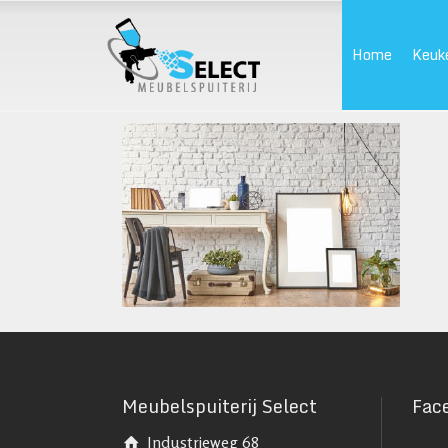
Home
Keuk
Meubelspuiterij Select
Fac
Industrieweg 68