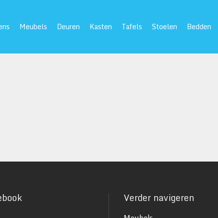
ens
Meubels
Deuren
Kasten
Tafels
Stoelen
Bedden
ebook
Verder navigeren
Meubels