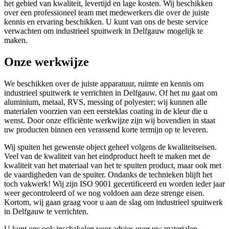
het gebied van kwaliteit, levertijd en lage kosten. Wij beschikken
over een professioneel team met medewerkers die over de juiste
kennis en ervaring beschikken. U kunt van ons de beste service
verwachten om industrieel spuitwerk in Delfgauw mogelijk te
maken.
Onze werkwijze
We beschikken over de juiste apparatuur, ruimte en kennis om
industrieel spuitwerk te verrichten in Delfgauw. Of het nu gaat om
aluminium, metaal, RVS, messing of polyester; wij kunnen alle
materialen voorzien van een eersteklas coating in de kleur die u
wenst. Door onze efficiënte werkwijze zijn wij bovendien in staat
uw producten binnen een verassend korte termijn op te leveren.
Wij spuiten het gewenste object geheel volgens de kwaliteitseisen.
Veel van de kwaliteit van het eindproduct heeft te maken met de
kwaliteit van het materiaal van het te spuiten product, maar ook met
de vaardigheden van de spuiter. Ondanks de technieken blijft het
toch vakwerk! Wij zijn ISO 9001 gecertificeerd en worden ieder jaar
weer gecontroleerd of we nog voldoen aan deze strenge eisen.
Kortom, wij gaan graag voor u aan de slag om industrieel spuitwerk
in Delfgauw te verrichten.
U kunt ons ook inschakelen voor advies over uw materialen,