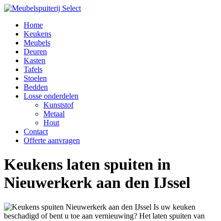
Home
Keukens
Meubels
Deuren
Kasten
Tafels
Stoelen
Bedden
Losse onderdelen
Kunststof
Metaal
Hout
Contact
Offerte aanvragen
Keukens laten spuiten in
Nieuwerkerk aan den IJssel
Is uw keuken
beschadigd of bent u toe aan vernieuwing? Het laten spuiten van