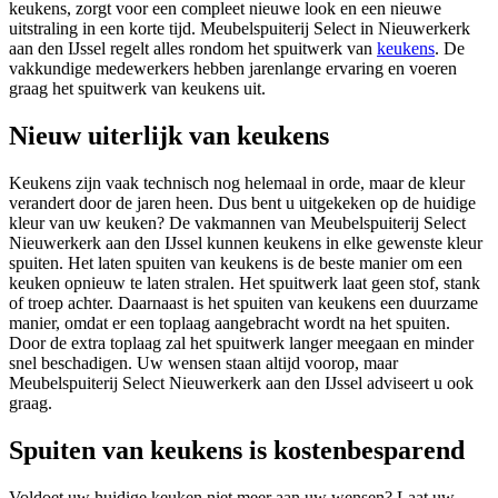
keukens, zorgt voor een compleet nieuwe look en een nieuwe
uitstraling in een korte tijd. Meubelspuiterij Select in Nieuwerkerk
aan den IJssel regelt alles rondom het spuitwerk van
keukens
. De
vakkundige medewerkers hebben jarenlange ervaring en voeren
graag het spuitwerk van keukens uit.
Nieuw uiterlijk van keukens
Keukens zijn vaak technisch nog helemaal in orde, maar de kleur
verandert door de jaren heen. Dus bent u uitgekeken op de huidige
kleur van uw keuken? De vakmannen van Meubelspuiterij Select
Nieuwerkerk aan den IJssel kunnen keukens in elke gewenste kleur
spuiten. Het laten spuiten van keukens is de beste manier om een
keuken opnieuw te laten stralen. Het spuitwerk laat geen stof, stank
of troep achter. Daarnaast is het spuiten van keukens een duurzame
manier, omdat er een toplaag aangebracht wordt na het spuiten.
Door de extra toplaag zal het spuitwerk langer meegaan en minder
snel beschadigen. Uw wensen staan altijd voorop, maar
Meubelspuiterij Select Nieuwerkerk aan den IJssel adviseert u ook
graag.
Spuiten van keukens is kostenbesparend
Voldoet uw huidige keuken niet meer aan uw wensen? Laat uw