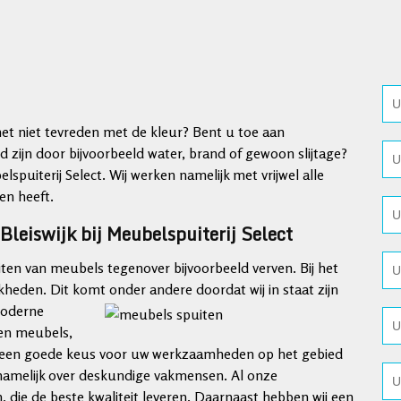
t niet tevreden met de kleur? Bent u toe aan
 zijn door bijvoorbeeld water, brand of gewoon slijtage?
spuiterij Select. Wij werken namelijk met vrijwel alle
en heeft.
leiswijk bij Meubelspuiterij Select
iten van meubels tegenover bijvoorbeeld verven. Bij het
jkheden. Dit komt onder andere doordat wij
in staat zijn
 moderne
ten meubels,
t is een goede keus voor uw werkzaamheden op het gebied
 namelijk over deskundige vakmensen. Al onze
 die de beste kwaliteit leveren. Daarnaast hebben wij een