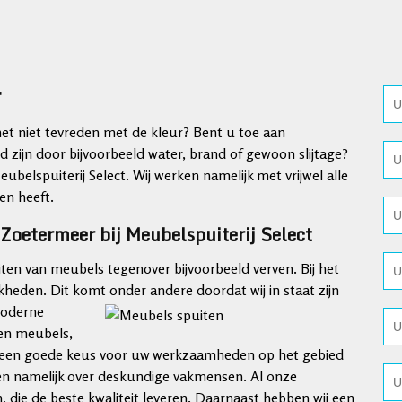
r
t niet tevreden met de kleur? Bent u toe aan
 zijn door bijvoorbeeld water, brand of gewoon slijtage?
elspuiterij Select. Wij werken namelijk met vrijwel alle
en heeft.
Zoetermeer bij Meubelspuiterij Select
iten van meubels tegenover bijvoorbeeld verven. Bij het
jkheden. Dit komt onder andere doordat wij
in staat zijn
 moderne
ten meubels,
t is een goede keus voor uw werkzaamheden op het gebied
en namelijk over deskundige vakmensen. Al onze
 die de beste kwaliteit leveren. Daarnaast hebben wij een