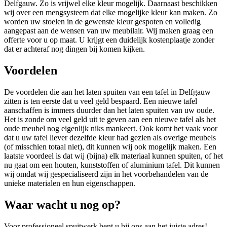
Delfgauw. Zo is vrijwel elke kleur mogelijk. Daarnaast beschikken
wij over een mengsysteem dat elke mogelijke kleur kan maken. Zo
worden uw stoelen in de gewenste kleur gespoten en volledig
aangepast aan de wensen van uw meubilair. Wij maken graag een
offerte voor u op maat. U krijgt een duidelijk kostenplaatje zonder
dat er achteraf nog dingen bij komen kijken.
Voordelen
De voordelen die aan het laten spuiten van een tafel in Delfgauw
zitten is ten eerste dat u veel geld bespaard. Een nieuwe tafel
aanschaffen is immers duurder dan het laten spuiten van uw oude.
Het is zonde om veel geld uit te geven aan een nieuwe tafel als het
oude meubel nog eigenlijk niks mankeert. Ook komt het vaak voor
dat u uw tafel liever dezelfde kleur had gezien als overige meubels
(of misschien totaal niet), dit kunnen wij ook mogelijk maken. Een
laatste voordeel is dat wij (bijna) elk materiaal kunnen spuiten, of het
nu gaat om een houten, kunststoffen of aluminium tafel. Dit kunnen
wij omdat wij gespecialiseerd zijn in het voorbehandelen van de
unieke materialen en hun eigenschappen.
Waar wacht u nog op?
Voor professioneel spuitwerk bent u bij ons aan het juiste adres!